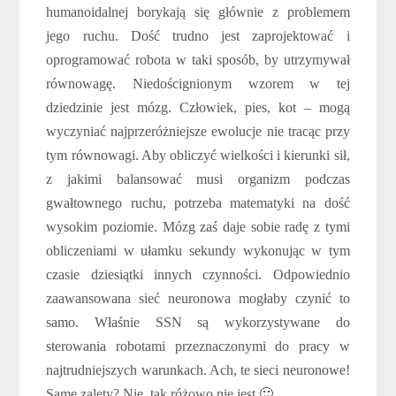
humanoidalnej borykają się głównie z problemem
jego ruchu. Dość trudno jest zaprojektować i
oprogramować robota w taki sposób, by utrzymywał
równowagę. Niedoścignionym wzorem w tej
dziedzinie jest mózg. Człowiek, pies, kot – mogą
wyczyniać najprzeróżniejsze ewolucje nie tracąc przy
tym równowagi. Aby obliczyć wielkości i kierunki sił,
z jakimi balansować musi organizm podczas
gwałtownego ruchu, potrzeba matematyki na dość
wysokim poziomie. Mózg zaś daje sobie radę z tymi
obliczeniami w ułamku sekundy wykonując w tym
czasie dziesiątki innych czynności. Odpowiednio
zaawansowana sieć neuronowa mogłaby czynić to
samo. Właśnie SSN są wykorzystywane do
sterowania robotami przeznaczonymi do pracy w
najtrudniejszych warunkach. Ach, te sieci neuronowe!
Same zalety? Nie, tak różowo nie jest 🙂