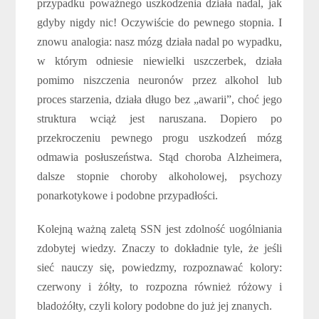
przypadku poważnego uszkodzenia działa nadal, jak
gdyby nigdy nic! Oczywiście do pewnego stopnia. I
znowu analogia: nasz mózg działa nadal po wypadku,
w którym odniesie niewielki uszczerbek, działa
pomimo niszczenia neuronów przez alkohol lub
proces starzenia, działa długo bez „awarii”, choć jego
struktura wciąż jest naruszana. Dopiero po
przekroczeniu pewnego progu uszkodzeń mózg
odmawia posłuszeństwa. Stąd choroba Alzheimera,
dalsze stopnie choroby alkoholowej, psychozy
ponarkotykowe i podobne przypadłości.
Kolejną ważną zaletą SSN jest zdolność uogólniania
zdobytej wiedzy. Znaczy to dokładnie tyle, że jeśli
sieć nauczy się, powiedzmy, rozpoznawać kolory:
czerwony i żółty, to rozpozna również różowy i
bladożółty, czyli kolory podobne do już jej znanych.