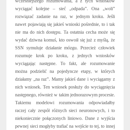
wcześniejszego rozumowania, a z tych wniosków
wyciągać kolejne – sieć „odpada”. Ona „woli”
rozwiązać zadanie na raz, w jednym kroku. Jeśli
nawet pojawiają się jakieś wnioski pośrednie, to i tak
nie ma do nich dostępu. Ta ostatnia cecha może się
wydać dziwna komuś, kto oswoił się już z myślą, że
SSN symuluje działanie mózgu. Przecież człowiek
rozumuje krok po kroku, z jednych wniosków
wyciągając następne. To fakt, ale rozumowanie
można podzielić na pojedyncze etapy, w których
działamy „na raz”. Mamy jakieś dane i wyciągamy z
nich wniosek. Ten wniosek posłuży do wyciągnięcia
następnego, również w takim jednorazowym procesie.
Takiemu modelowi rozumowania odpowiadałby
raczej cały zespół różnych sieci neuronowych, i to
niekoniecznie połączonych liniowo. Dane z wyjścia
pewnej sieci mogłyby trafiać na wejście to tej, to innej