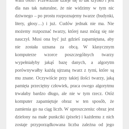
wam osób? Przeważnie dzieje się to tak szybko i jest
dla nas tak naturalne, że nie widzimy w tym nic
dziwnego – po prostu rozpoznajemy twarze (budynki,
litery, głosy…) i już. Cudów jednak nie ma. Nie
możemy rozpoznać twarzy, której nasz mózg się nie
nauczył. Musi ona być już gdzieś zapamiętana, aby
nie została uznana za obcą. W klasycznym
komputerze wzorce poszczególnych twarzy
wypełniałyby jakąś bazę danych, a algorytm
porównywałby każdą ujrzaną twarz z tymi, które są
mu znane. Oczywiście przy takiej ilości twarzy, jaką
pamięta przeciętny człowiek, praca owego algorytmu
trwałaby bardzo długo, ale nie w tym rzecz. Otóż
komputer zapamiętuje obraz w ten sposób, że
zamienia go na ciąg liczb. W uproszczeniu: obraz jest
dzielony na małe punkciki (pixele) i każdemu z nich
zostaje przyporządkowana liczba zależna od jego