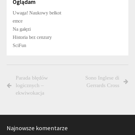
Oglądam
Uwaga! Naukowy bełkot
emce
Na gałęzi
Historia bez cenzury
SciFun
Parada błędów
Sono Inglese di
logicznych –
Gerrards Cross
ekwiwokacja
Najnowsze komentarze