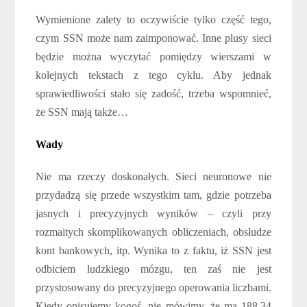
Wymienione zalety to oczywiście tylko część tego,
czym SSN może nam zaimponować. Inne plusy sieci
będzie można wyczytać pomiędzy wierszami w
kolejnych tekstach z tego cyklu. Aby jednak
sprawiedliwości stało się zadość, trzeba wspomnieć,
że SSN mają także…
Wady
Nie ma rzeczy doskonałych. Sieci neuronowe nie
przydadzą się przede wszystkim tam, gdzie potrzeba
jasnych i precyzyjnych wyników – czyli przy
rozmaitych skomplikowanych obliczeniach, obsłudze
kont bankowych, itp. Wynika to z faktu, iż SSN jest
odbiciem ludzkiego mózgu, ten zaś nie jest
przystosowany do precyzyjnego operowania liczbami.
Kiedy opisujemy kogoś, nie mówimy, że ma 188.34