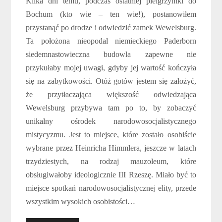
Kilka dni temu, podczas ostatniej pielgrzymki do
Bochum (kto wie – ten wie!), postanowiłem
przystanąć po drodze i odwiedzić zamek Wewelsburg.
Ta położona nieopodal niemieckiego Paderborn
siedemnastowieczna budowla zapewne nie
przykułaby mojej uwagi, gdyby jej wartość kończyła
się na zabytkowości. Otóż gotów jestem się założyć,
że przytłaczająca większość odwiedzająca
Wewelsburg przybywa tam po to, by zobaczyć
unikalny ośrodek narodowosocjalistycznego
mistycyzmu. Jest to miejsce, które zostało osobiście
wybrane przez Heinricha Himmlera, jeszcze w latach
trzydziestych, na rodzaj mauzoleum, które
obsługiwałoby ideologicznie III Rzeszę. Miało być to
miejsce spotkań narodowosocjalistycznej elity, przede
wszystkim wysokich osobistości…