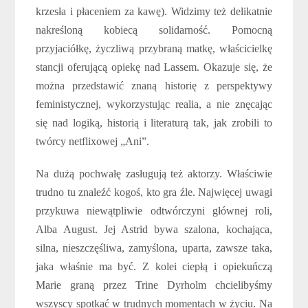
krzesła i płaceniem za kawę). Widzimy też delikatnie
nakreśloną kobiecą solidarność. Pomocną
przyjaciółkę, życzliwą przybraną matkę, właścicielkę
stancji oferującą opiekę nad Lassem. Okazuje się, że
można przedstawić znaną historię z perspektywy
feministycznej, wykorzystując realia, a nie znęcając
się nad logiką, historią i literaturą tak, jak zrobili to
twórcy netflixowej „Ani”.
Na dużą pochwałę zasługują też aktorzy. Właściwie
trudno tu znaleźć kogoś, kto gra źle. Najwięcej uwagi
przykuwa niewątpliwie odtwórczyni głównej roli,
Alba August. Jej Astrid bywa szalona, kochająca,
silna, nieszczęśliwa, zamyślona, uparta, zawsze taka,
jaka właśnie ma być. Z kolei ciepłą i opiekuńczą
Marie graną przez Trine Dyrholm chcielibyśmy
wszyscy spotkać w trudnych momentach w życiu. Na