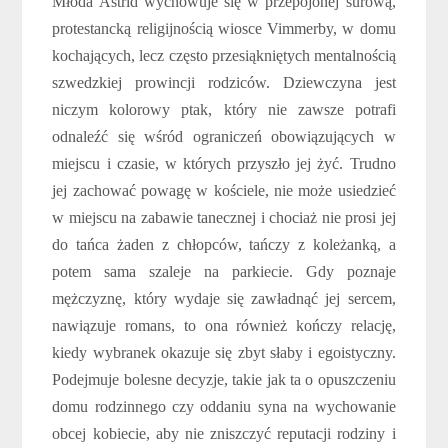
Młoda Astrid wychowuje się w przepojonej surową,
protestancką religijnością wiosce Vimmerby, w domu
kochających, lecz często przesiąkniętych mentalnością
szwedzkiej prowincji rodziców. Dziewczyna jest
niczym kolorowy ptak, który nie zawsze potrafi
odnaleźć się wśród ograniczeń obowiązujących w
miejscu i czasie, w których przyszło jej żyć. Trudno
jej zachować powagę w kościele, nie może usiedzieć
w miejscu na zabawie tanecznej i chociaż nie prosi jej
do tańca żaden z chłopców, tańczy z koleżanką, a
potem sama szaleje na parkiecie. Gdy poznaje
mężczyznę, który wydaje się zawładnąć jej sercem,
nawiązuje romans, to ona również kończy relację,
kiedy wybranek okazuje się zbyt słaby i egoistyczny.
Podejmuje bolesne decyzje, takie jak ta o opuszczeniu
domu rodzinnego czy oddaniu syna na wychowanie
obcej kobiecie, aby nie zniszczyć reputacji rodziny i