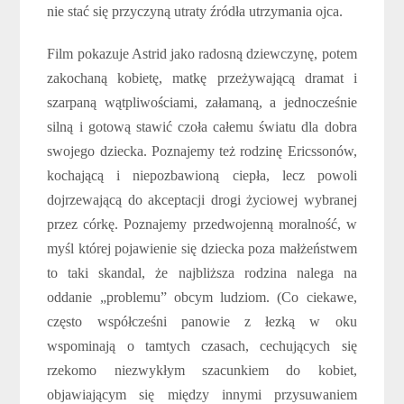
nie stać się przyczyną utraty źródła utrzymania ojca.
Film pokazuje Astrid jako radosną dziewczynę, potem
zakochaną kobietę, matkę przeżywającą dramat i
szarpaną wątpliwościami, załamaną, a jednocześnie
silną i gotową stawić czoła całemu światu dla dobra
swojego dziecka. Poznajemy też rodzinę Ericssonów,
kochającą i niepozbawioną ciepła, lecz powoli
dojrzewającą do akceptacji drogi życiowej wybranej
przez córkę. Poznajemy przedwojenną moralność, w
myśl której pojawienie się dziecka poza małżeństwem
to taki skandal, że najbliższa rodzina nalega na
oddanie „problemu” obcym ludziom. (Co ciekawe,
często współcześni panowie z łezką w oku
wspominają o tamtych czasach, cechujących się
rzekomo niezwykłym szacunkiem do kobiet,
objawiającym się między innymi przysuwaniem