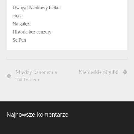
Uwaga! Naukowy bełkot
emce
Na gałęzi
Historia bez cenzury
SciFun
Między kanonem a
Niebieskie pigułki
TikTokiem
Najnowsze komentarze