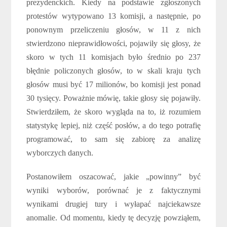
prezydenckich. Kiedy na podstawie zgłoszonych
protestów wytypowano 13 komisji, a następnie, po
ponownym przeliczeniu głosów, w 11 z nich
stwierdzono nieprawidłowości, pojawiły się głosy, że
skoro w tych 11 komisjach było średnio po 237
błędnie policzonych głosów, to w skali kraju tych
głosów musi być 17 milionów, bo komisji jest ponad
30 tysięcy. Poważnie mówię, takie głosy się pojawiły.
Stwierdziłem, że skoro wygląda na to, iż rozumiem
statystykę lepiej, niż część posłów, a do tego potrafię
programować, to sam się zabiorę za analizę
wyborczych danych.
Postanowiłem oszacować, jakie „powinny” być
wyniki wyborów, porównać je z faktycznymi
wynikami drugiej tury i wyłapać najciekawsze
anomalie. Od momentu, kiedy tę decyzję powziąłem,