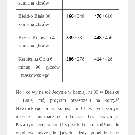
zamiana głosów
Bielsko-Biała 30
466
/ 349
478
/ 610
zamiana głosów
Brześć Kujawski 4
339
/ 331
448
/ 466
zamiana głosów
Kamienna Góra 6
286
/ 278
414
/ 428
minus 90 głosów
Trzaskowskiego
No i co wy na to? Jedynie w komisji nr 30 w Bielsku
– Białej mój program przestrzelił na korzyść
Nawrockiego, a w komisji nr 61 w tym samym
mieście – nieznacznie na korzyść Trzaskowskiego.
Poza tym jego szacunki są zaskakująco zbliżone do
wyników uwzględniających błędy popełnione w