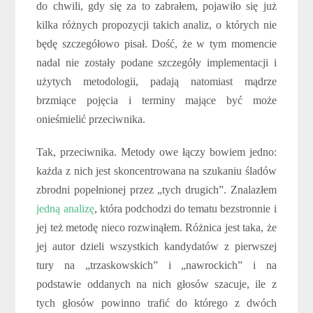
do chwili, gdy się za to zabrałem, pojawiło się już
kilka różnych propozycji takich analiz, o których nie
będę szczegółowo pisał. Dość, że w tym momencie
nadal nie zostały podane szczegóły implementacji i
użytych metodologii, padają natomiast mądrze
brzmiące pojęcia i terminy mające być może
onieśmielić przeciwnika.
Tak, przeciwnika. Metody owe łączy bowiem jedno:
każda z nich jest skoncentrowana na szukaniu śladów
zbrodni popełnionej przez „tych drugich”. Znalazłem
jedną analizę
, która podchodzi do tematu bezstronnie i
jej też metodę nieco rozwinąłem. Różnica jest taka, że
jej autor dzieli wszystkich kandydatów z pierwszej
tury na „trzaskowskich” i „nawrockich” i na
podstawie oddanych na nich głosów szacuje, ile z
tych głosów powinno trafić do którego z dwóch