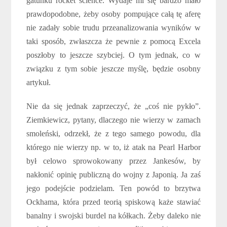
gatunku rocket science. Wydaje mi się bardzo mało
prawdopodobne, żeby osoby pompujące całą tę aferę
nie zadały sobie trudu przeanalizowania wyników w
taki sposób, zwłaszcza że pewnie z pomocą Excela
poszłoby to jeszcze szybciej. O tym jednak, co w
związku z tym sobie jeszcze myślę, będzie osobny
artykuł.
Nie da się jednak zaprzeczyć, że „coś nie pykło”.
Ziemkiewicz, pytany, dlaczego nie wierzy w zamach
smoleński, odrzekł, że z tego samego powodu, dla
którego nie wierzy np. w to, iż atak na Pearl Harbor
był celowo sprowokowany przez Jankesów, by
nakłonić opinię publiczną do wojny z Japonią. Ja zaś
jego podejście podzielam. Ten powód to brzytwa
Ockhama, która przed teorią spiskową każe stawiać
banalny i swojski burdel na kółkach. Żeby daleko nie