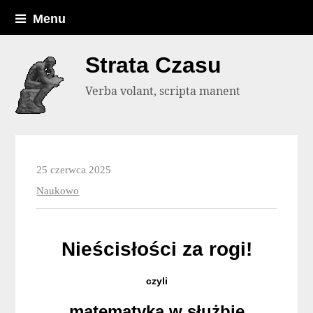
Menu
Strata Czasu
Verba volant, scripta manent
25 czerwca 2025
Naukowo
Nieścisłości za rogi!
czyli
matematyka w służbie