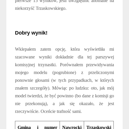
pierwsze 15 wyników, jeśli uwzględnić anomalie na
niekorzyść Trzaskowskiego.
Dobry wynik!
Wklepałem zatem opcję, która wyświetliła mi
szacowane wyniki dokładnie dla tej parszywej
komisyjnej trzynastki. Porównałem przewidywania
mojego modelu (pogrubione) z przeliczonymi
ponownie głosami (w tych przypadkach, w których
znałem szczegóły). Mówiąc po ludzku: oto, jak mój
model twierdzi, że być powinno (bo dane z komisji go
nie przekonują), a jak się okazało, że jest
rzeczywiście. Oceńcie trafność sami.
Gmina i numer
Nawrocki
Trzaskowski