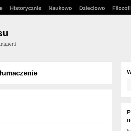
ie
Historycznie
Naukowo
Dzieciowo
Filozof
su
a manent
W
tłumaczenie
P
n
Em