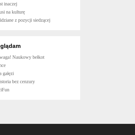
st inaczej
si na kulturę
dziane z pozycji siedzącej
glądam
waga! Naukowy bełkot
mce
 gałęzi
storia bez cenzury
ciFun