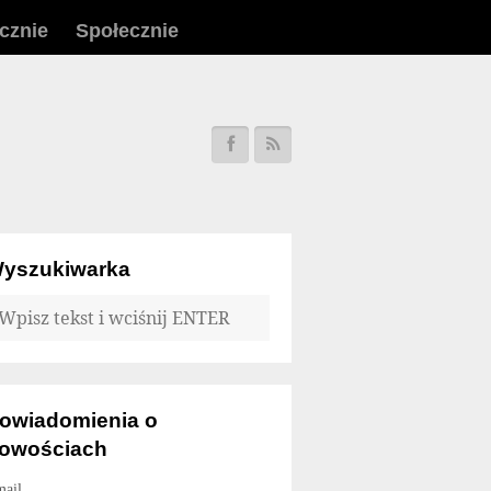
icznie
Społecznie
yszukiwarka
owiadomienia o
owościach
ail