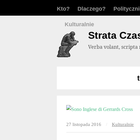
Kto?
Dlaczego?
Polityczn
Kulturalnie
Strata Cza
Verba volant, script
27 listopada 2016
/
Kulturalnie