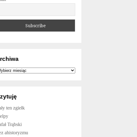
rchiwa
rchiwa
zytuję
ły ten zgiełk
elpy
fał Trąbski
ez ahistoryzmu