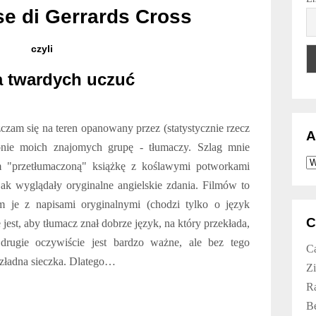
se di Gerrards Cross
czyli
a twardych uczuć
czam się na teren opanowany przez (statystycznie rzecz
A
nie moich znajomych grupę - tłumaczy. Szlag mnie
A
m "przetłumaczoną" książkę z koślawymi potworkami
jak wyglądały oryginalne angielskie zdania. Filmów to
m je z napisami oryginalnymi (chodzi tylko o język
C
jest, aby tłumacz znał dobrze język, na który przekłada,
 drugie oczywiście jest bardzo ważne, ale bez tego
Ca
ezładna sieczka. Dlatego…
Zi
Ra
B